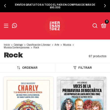
ENVÍOS GRATUITOS A TODO EL PAÍS EN COMPRAS DE MÁS DE
$90.000
0
Inicio
>
Catalogo
>
Clasificación Librosar
>
Arte
>
Musica
>
Musica Contemporanea
>
Rock
Rock
87 productos
ORDENAR
FILTRAR