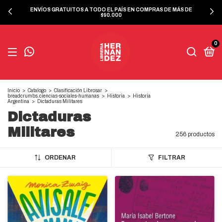
ENVÍOS GRATUITOS A TODO EL PAÍS EN COMPRAS DE MÁS DE
$90.000
0
Inicio
>
Catalogo
>
Clasificación Librosar
>
breadcrumbs.ciencias-sociales-humanas
>
Historia
>
Historia
Argentina
>
Dictaduras Militares
Dictaduras
Militares
256 productos
ORDENAR
FILTRAR