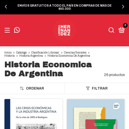
ENVÍOS GRATUITOS A TODO EL PAÍS EN COMPRAS DE MÁS DE
$90.000
0
Inicio
>
Catalogo
>
Clasificación Librosar
>
Ciencias Sociales
>
Historia
>
Historia Argentina
>
Historia Economica De Argentina
Historia Economica
De Argentina
26 productos
ORDENAR
FILTRAR