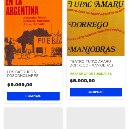
TEATRO TUPAC AMARU -
DORREGO - MANIOBRAS
LOS CATOLICOS
MESA DE OPORTUNIDADES
POSCONCILIARES
(Postconciliares)EN LA
$9.000,00
ARGENTINA
$9.000,00