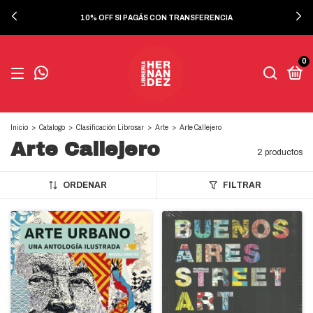
10% OFF SI PAGÁS CON TRANSFERENCIA
0
Inicio
>
Catalogo
>
Clasificación Librosar
>
Arte
>
Arte Callejero
Arte Callejero
2 productos
ORDENAR
FILTRAR