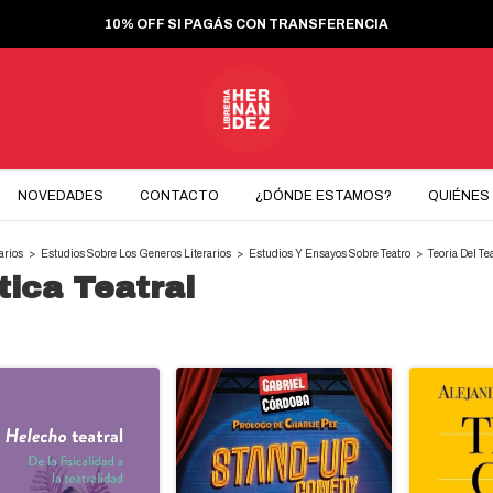
10% OFF SI PAGÁS CON TRANSFERENCIA
NOVEDADES
CONTACTO
¿DÓNDE ESTAMOS?
QUIÉNES
arios
>
Estudios Sobre Los Generos Literarios
>
Estudios Y Ensayos Sobre Teatro
>
Teoria Del Tea
tica Teatral