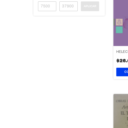
APLICAR
HELEC
$26.