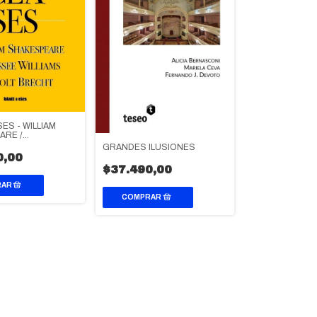
ES - WILLIAM
ARE /
 WILLIAMS /
GRANDES ILUSIONES
BRECHT
0,00
$37.490,00