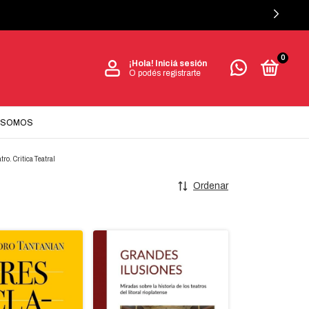
0
¡Hola!
Iniciá sesión
O podés registrarte
 SOMOS
tro. Critica Teatral
Ordenar