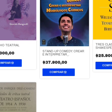
TRES CLAS
HO TEATRAL
SHAKESPE
TENNESSEE
STAND-UP COMEDY. CREAR
000,00
BERTOLT 
E INTERPRETAR
$25.90
MONÓLOGOS CÓMICOS
$37.900,00