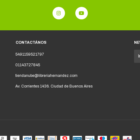
CONTACTÁNOS
NE
5491159521797
01143727845
tiendanube@libreriahernandez.com
Av. Corrientes 1436. Ciudad de Buenos Aires