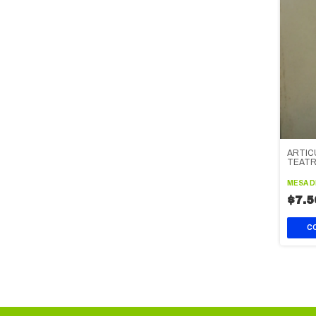
ARTIC
TEATRA
TEATR
1936
MESA 
$7.5