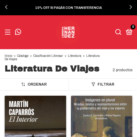
10% OFF SI PAGÁS CON TRANSFERENCIA
0
Inicio
>
Catalogo
>
Clasificación Librosar
>
Literatura
>
Literatura
De Viajes
Literatura De Viajes
2 productos
ORDENAR
FILTRAR