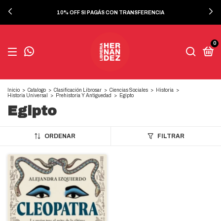
10% OFF SI PAGÁS CON TRANSFERENCIA
0
Inicio
>
Catalogo
>
Clasificación Librosar
>
Ciencias Sociales
>
Historia
>
Historia Universal
>
Prehistoria Y Antiguedad
>
Egipto
Egipto
ORDENAR
FILTRAR