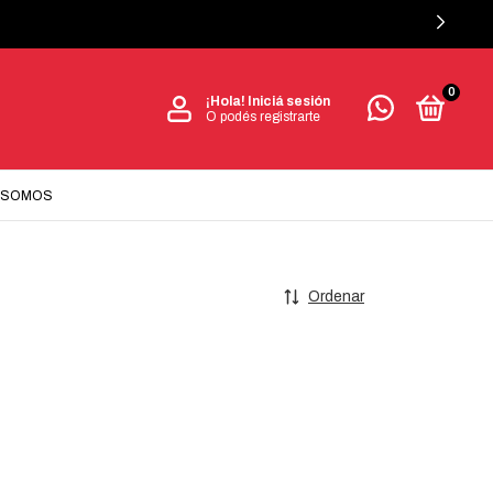
0
¡Hola!
Iniciá sesión
O podés registrarte
 SOMOS
Ordenar