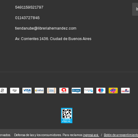
5491159521797
01143727845
tiendanube@libreriahernandez.com
Av. Corrientes 1436. Ciudad de Buenos Aires
ervados.
Defensa de las y los consumidores. Para reclamos
ingresá acá.
/
Botón de arrepentimient